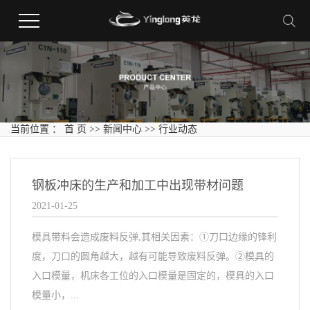
当前位置 ：
首 页
>>
新闻中心
>>
行业动态
钢板冲床的生产和加工中出现带材问题
2021-01-25
模具带料会造成废料反弹,其相关因素：①刀口边缘的锋利
度，刀口的圆角越大，越有可能导致废料反弹。②模具的
入口模量，机床各工位的入口模量是固定的，模具的入口
模量小，...